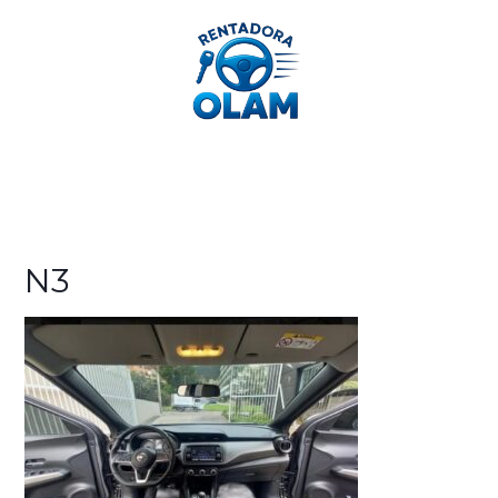
312 362 2189
N3