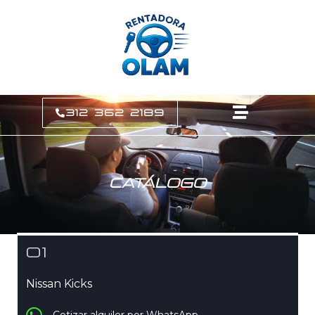
312 362 2189
CATÁLOGO
01
Nissan Kicks