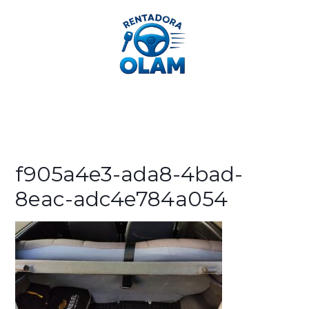
312 362 2189
f905a4e3-ada8-4bad-
8eac-adc4e784a054