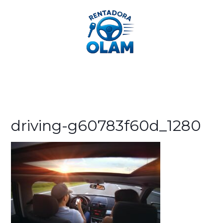
312 362 2189
driving-g60783f60d_1280