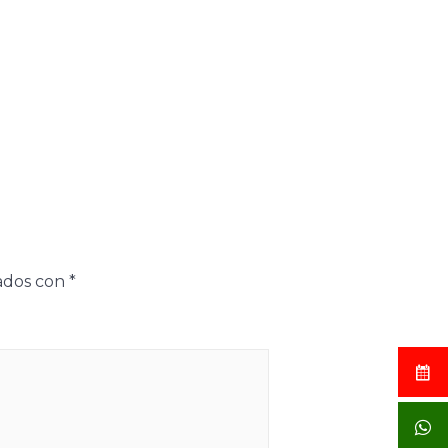
cados con
*